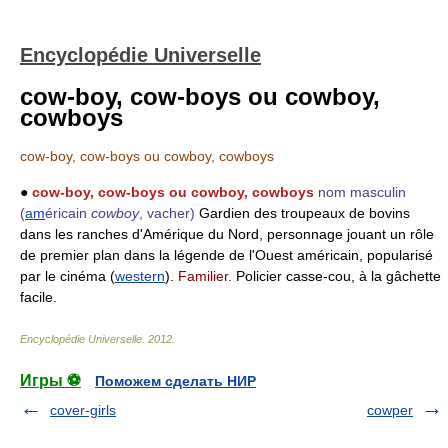
Encyclopédie Universelle
cow-boy, cow-boys ou cowboy,
cowboys
cow-boy, cow-boys ou cowboy, cowboys
●
cow-boy, cow-boys ou cowboy, cowboys
nom masculin
(
am
éricain
cowboy
, vacher)
Gardien des troupeaux de bovins
dans les ranches d'Amérique du Nord, personnage jouant un rôle
de premier plan dans la légende de l'Ouest américain, popularisé
par le cinéma (
western
).
Familier.
Policier casse-cou, à la gâchette
facile.
Encyclopédie Universelle
.
2012
.
Игры ⚽
Поможем сделать НИР
cover-girls
cowper