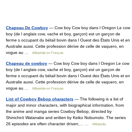
Chapeau De Cowboy
— Cow boy Cow boy dans l Oregon Le cow
boy (de l anglais cow, vache et boy, garçon) est un garçon de
ferme s occupant du bétail bovin dans l Ouest des États Unis et en
Australie aussi. Cette profession dérive de celle de vaquero, en
vogue au …
Wikipédia en Français
Chapeau de cowboy
— Cow boy Cow boy dans l Oregon Le cow
boy (de l anglais cow, vache et boy, garçon) est un garçon de
ferme s occupant du bétail bovin dans l Ouest des États Unis et en
Australie aussi. Cette profession dérive de celle de vaquero, en
vogue au …
Wikipédia en Français
List of Cowboy Bebop characters
— The following is a list of
major and minor characters, with biographical information, from
the anime and manga series Cowboy Bebop, directed by
Shinichirō Watanabe and written by Keiko Nobumoto. The series
26 episodes are often character driven;… …
Wikipedia