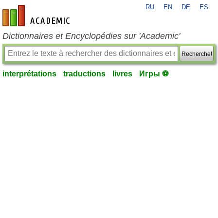
RU
EN
DE
ES
fr-academic.com
Dictionnaires et Encyclopédies sur 'Academic'
Recherche!
interprétations
traductions
livres
Игры ⚽